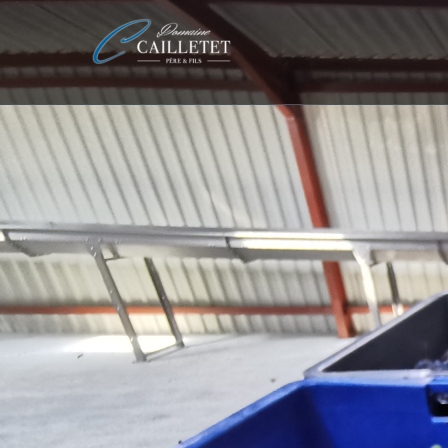
Domaine Cailletet Père
& Fils – Vigneron –
GAEC située à Bouix
(21)