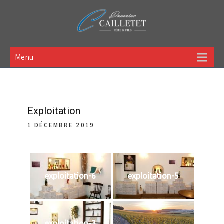
Domaine Cailletet Père &
Menu
Fils – Vigneron – GAEC
située à Bouix (21)
Exploitation
1 DÉCEMBRE 2019
exploitation-6
exploitation-5
exploitation-3