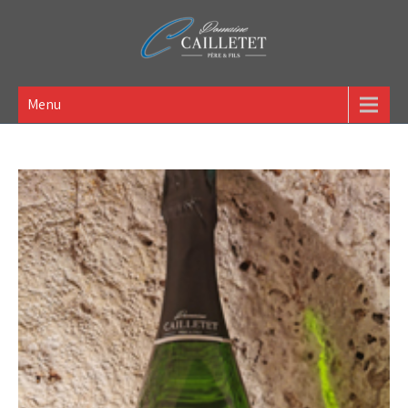
Domaine Cailletet Père &
Menu
Fils – Vigneron – GAEC
située à Bouix (21)