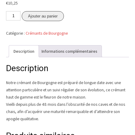
€
10,25
quantité
Ajouter au panier
de
Crémant
Catégorie :
Crémants de Bourgogne
de
Bourgogne
-
Description
Informations complémentaires
les
délices
Description
de
Jules
Notre crémant de Bourgogne est préparé de longue date avec une
et
attention particulière et un suivi régulier de son évolution, ce crémant
Lalie
haut de gamme est le fleuron de notre maison.
Vieilli depuis plus de 48 mois dans l’obscurité de nos caves et de nos
chais, afin d’acquérir une maturité remarquable et d’atteindre son
apogée qualitative.