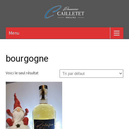
Domaine Cailletet Père &
Menu
Fils – Vigneron – GAEC
située à Bouix (21)
bourgogne
Voici le seul résultat